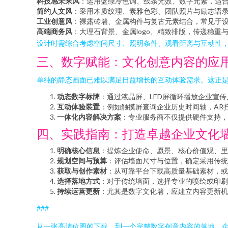
科技感未来风
：运用蓝绿冷色调、线条光效、数字元素，适合
简约人文风
：采用木质纹理、素雅色彩、团队照片与励志语
工业创意风
：裸露砖墙、金属构件与复古元素结合，常见于
高端商务风
：大理石背景、金属logo、精致排版，传递稳重
设计时需综合考虑空间尺寸、照明条件、观看距离与互动性
三、数字赋能：文化创意内容的应
单纯的静态画面已难以满足日益增长的互动体验需求。这正是
动态数字标牌
：通过液晶屏、LED屏循环播放企业宣
互动体验装置
：例如触摸屏查询企业历史时间轴，AR扫
一体化内容解决方案
：专业服务商不仅提供硬件支持，
四、实践指南：打造卓越企业文化
明确核心信息
：提炼企业使命、愿景、核心价值观、里
规划空间与预算
：评估墙面尺寸与位置，确定采用传统
获取与创作素材
：从可靠平台下载高质量基础素材，或
选择落地方式
：对于传统墙面，选择专业的喷绘或印刷
持续运营更新
：尤其是数字文化墙，应建立内容更新机
###
从一张高清位图的下载，到一个完整数字创意内容的落地，企